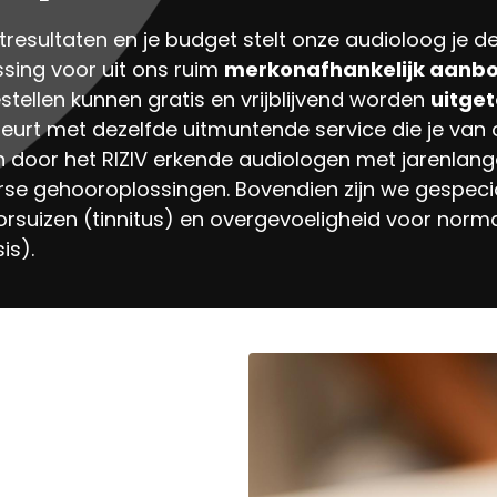
tresultaten en je budget stelt onze audioloog je d
sing voor uit ons ruim
merkonafhankelijk aanb
tellen kunnen gratis en vrijblijvend worden
uitge
gebeurt met dezelfde uitmuntende service die je va
n door het RIZIV erkende audiologen met jarenlange
se gehooroplossingen. Bovendien zijn we gespecia
rsuizen (tinnitus) en overgevoeligheid voor norm
is).