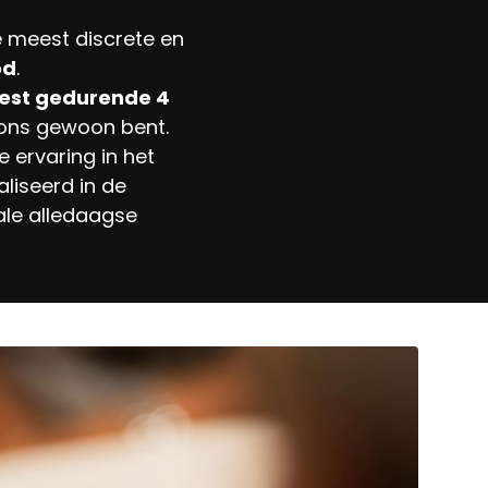
e meest discrete en
od
.
test gedurende 4
n ons gewoon bent.
 ervaring in het
liseerd in de
ale alledaagse