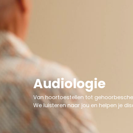
Audiologie
Van hoortoestellen tot gehoorbesch
We luisteren naar jou en helpen je dis