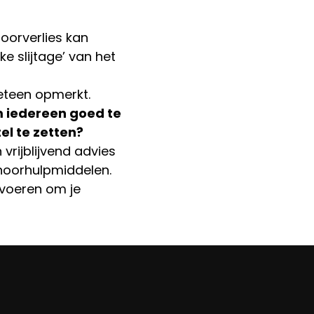
oorverlies kan
e slijtage’ van het
meteen opmerkt.
m iedereen goed te
el te zetten?
 vrijblijvend advies
oorhulpmiddelen.
 voeren om je