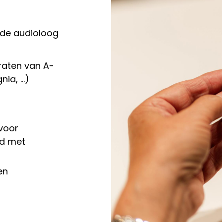
rde audioloog
aten van A-
a, ...)
voor
rd met
en