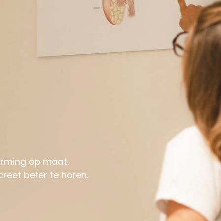
erming op maat.
creet beter te horen.