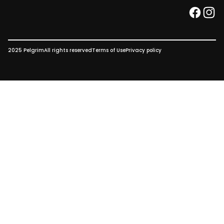
faceb
ins
2025 Pelgrim
All rights reserved
Terms of Use
Privacy policy