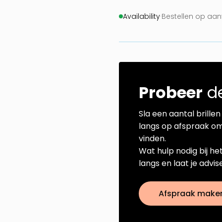
Availability
·
Bestellen op aa
Probeer
de
Sla een aantal brillen 
langs op afspraak om
vinden.
Wat hulp nodig bij he
langs en laat je advi
Afspraak make