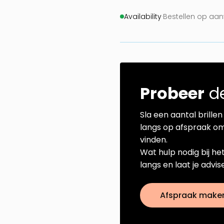
Availability
·
Bestellen op aa
Probeer
de
Sla een aantal brillen 
langs op afspraak om
vinden.
Wat hulp nodig bij he
langs en laat je advi
Afspraak make