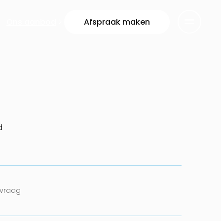
Ons aanbod
Afspraak maken
d
nvraag