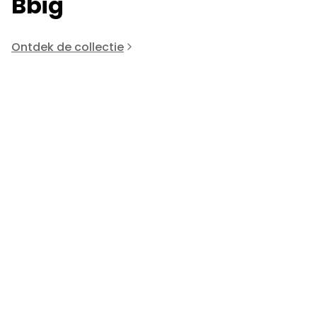
Bbig
Ontdek de collectie
Bbig
96261
B