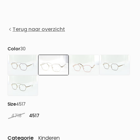
Terug naar overzicht
Color
30
Size
4517
4718
4517
Categorie
Kinderen