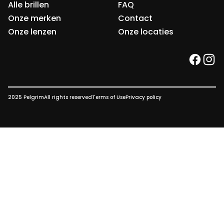
Alle brillen
FAQ
Onze merken
Contact
Onze lenzen
Onze locaties
faceb
ins
2025 Pelgrim
All rights reserved
Terms of Use
Privacy policy