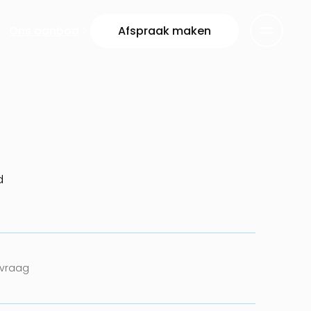
Ons aanbod
Afspraak maken
d
nvraag