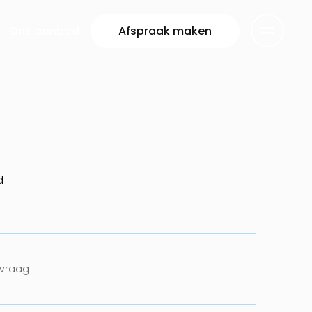
Ons aanbod
Afspraak maken
d
nvraag