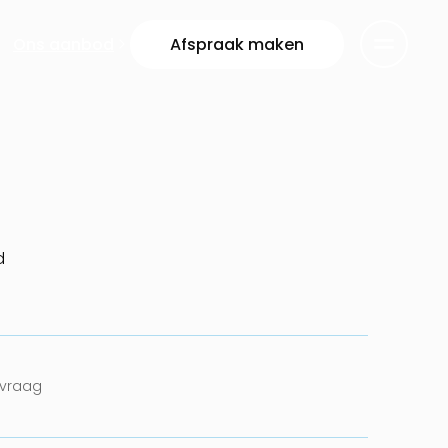
Ons aanbod
Afspraak maken
d
nvraag