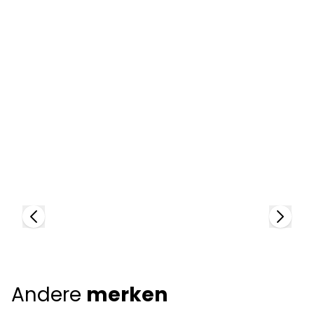
Cartier
96736
A
8
+
Andere
merken