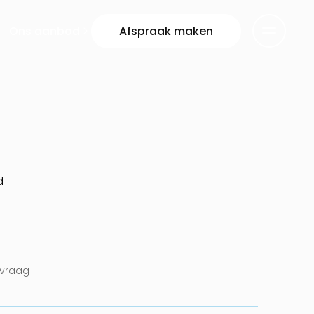
Ons aanbod
Afspraak maken
d
nvraag