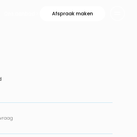
Ons aanbod
Afspraak maken
d
nvraag