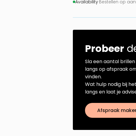
Availability
·
Bestellen op aa
Probeer
de
Sla een aantal brillen 
langs op afspraak om
vinden.
Wat hulp nodig bij he
langs en laat je advi
Afspraak make