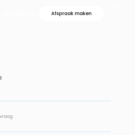
Ons aanbod
Afspraak maken
d
nvraag