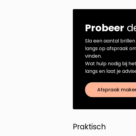
Probeer
de
Sla een aantal brillen 
langs op afspraak om
vinden.
Wat hulp nodig bij he
langs en laat je advi
Afspraak make
Praktisch