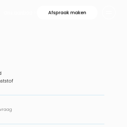
Ons aanbod
Afspraak maken
d
ststof
nvraag