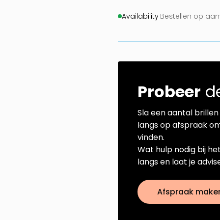
Availability
·
Bestellen op aa
Probeer
de
Sla een aantal brillen 
langs op afspraak om
vinden.
Wat hulp nodig bij he
langs en laat je advi
Afspraak make