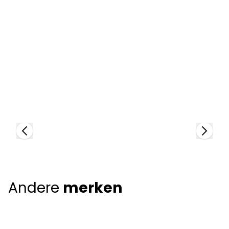
Cartier
A
96736
96
+
Andere
merken