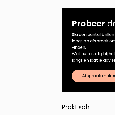
Probeer
de
Sla een aantal brillen 
langs op afspraak om
vinden.
Wat hulp nodig bij he
langs en laat je advi
Afspraak make
Praktisch