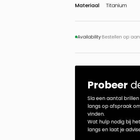
Materiaal
Titanium
Availability
·
Bestellen op aa
Probeer
de
Sla een aantal brillen 
langs op afspraak om
vinden.
Wat hulp nodig bij he
langs en laat je advi