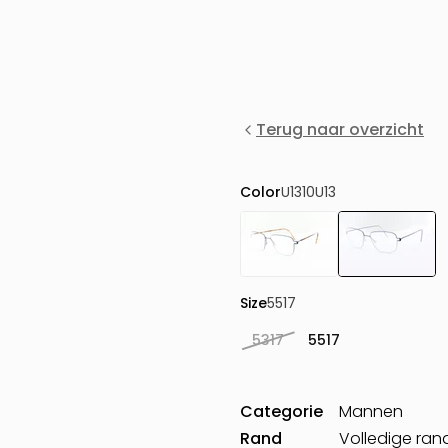
Terug naar overzicht
Color
U1310U13
Size
5517
5317
5517
Categorie
Mannen
Rand
Volledige ran