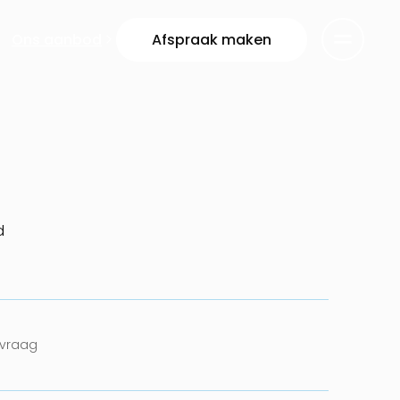
Ons aanbod
Afspraak maken
d
nvraag