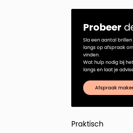
Probeer
de
Sla een aantal brillen 
langs op afspraak om
vinden.
Wat hulp nodig bij he
langs en laat je advi
Afspraak make
Praktisch